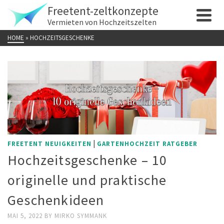
Freetent-zeltkonzepte
Vermieten von Hochzeitszelten
HOME
»
HOCHZEITSGESCHENKE
|
FREETENT NEUIGKEITEN
GARTENHOCHZEIT RATGEBER
Hochzeitsgeschenke – 10
originelle und praktische
Geschenkideen
MAI 5, 2022
BY
MIRKO SYMMANK