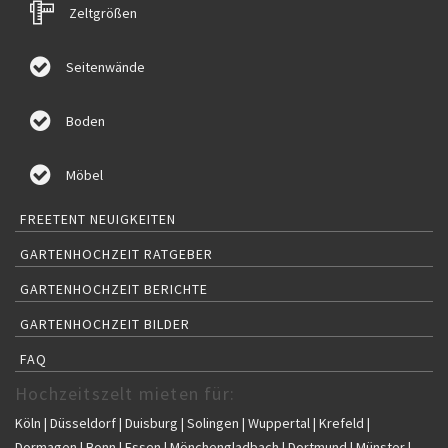
Zeltgrößen
Seitenwände
Boden
Möbel
FREETENT NEUIGKEITEN
GARTENHOCHZEIT RATGEBER
GARTENHOCHZEIT BERICHTE
GARTENHOCHZEIT BILDER
FAQ
Hochzeitszelt mieten für:
Köln | Düsseldorf | Duisburg | Solingen | Wuppertal | Krefeld |
Dormagen | Bonn | Essen | Mönchengladbach | Dortmund | Münster |