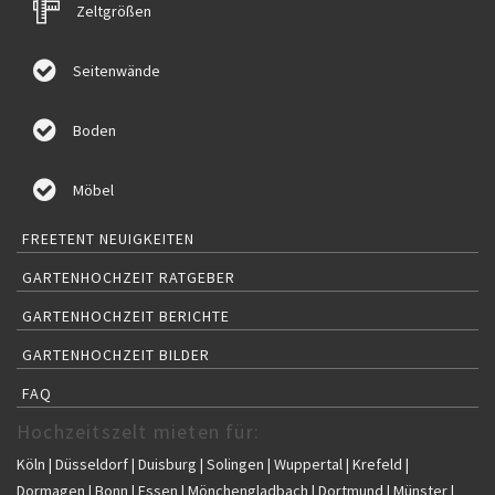
Zeltgrößen
Seitenwände
Boden
Möbel
FREETENT NEUIGKEITEN
GARTENHOCHZEIT RATGEBER
GARTENHOCHZEIT BERICHTE
GARTENHOCHZEIT BILDER
FAQ
Hochzeitszelt mieten für:
Köln | Düsseldorf | Duisburg | Solingen | Wuppertal | Krefeld |
Dormagen | Bonn | Essen | Mönchengladbach | Dortmund | Münster |