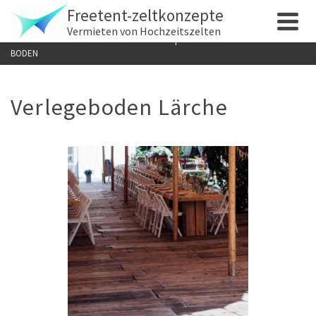
HOME
»
HOCHZEITSZELT MIETEN | STRETCHZELTE FÜR GARTENHOCHZEITEN
Freetent-zeltkonzepte
| HOCHZEITSZELTVERLEIH – ZELT-ZUBEHÖR
»
HOCHZEITSZELT MIETEN |
Vermieten von Hochzeitszelten
STRETCHZELTE FÜR GARTENHOCHZEITEN | HOCHZEITSZELTVERLEIH –
BODEN
Verlegeboden Lärche