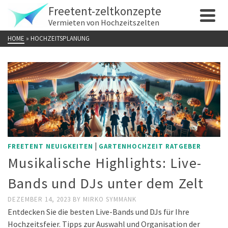
Freetent-zeltkonzepte
Vermieten von Hochzeitszelten
HOME
»
HOCHZEITSPLANUNG
|
FREETENT NEUIGKEITEN
GARTENHOCHZEIT RATGEBER
Musikalische Highlights: Live-
Bands und DJs unter dem Zelt
DEZEMBER 14, 2023
BY
MIRKO SYMMANK
Entdecken Sie die besten Live-Bands und DJs für Ihre
Hochzeitsfeier. Tipps zur Auswahl und Organisation der