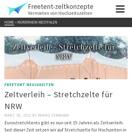
Freetent-zeltkonzepte
Vermieten von Hochzeitszelten
HOME
»
NORDRHEIN WESTFALEN
FREETENT NEUIGKEITEN
Zeltverleih – Stretchzelte für
NRW
MÄRZ 30, 2022
BY
MIRKO SYMMANK
Eurostretchtents gibt es nun seit 15 Jahren als Zeltverleih.
Seit dieser Zeit setzen wir auf Stretchzelte für Hochzeiten in