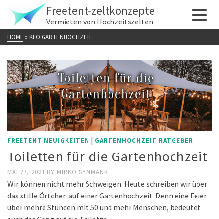
Freetent-zeltkonzepte
Vermieten von Hochzeitszelten
HOME
»
KLO GARTENHOCHZEIT
|
FREETENT NEUIGKEITEN
GARTENHOCHZEIT RATGEBER
Toiletten für die Gartenhochzeit
MAI 27, 2021
BY
MIRKO SYMMANK
Wir können nicht mehr Schweigen. Heute schreiben wir über
das stille Örtchen auf einer Gartenhochzeit. Denn eine Feier
über mehre Stunden mit 50 und mehr Menschen, bedeutet
auch der Gang auf die Toilette.…